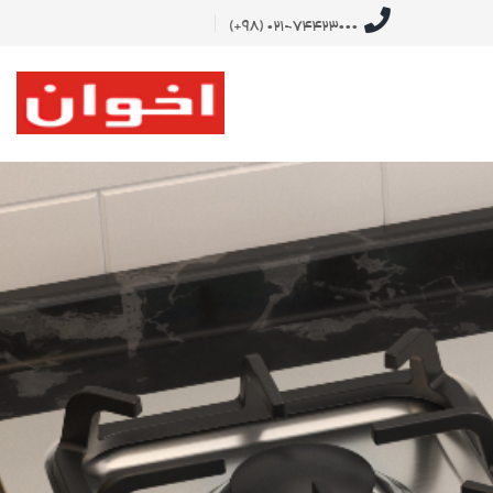
021-74423000 (98+)