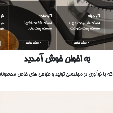
گاز مبله
گازصفحه
فر
لحظات ناب پخت و پز با
لحظات شگفت انگیز با
هر 
سیستم پخت یکنواخت
سیستم پخت عالی
فوق
بیشتر بدانید
بیشتر بدانید
به اخوان خوش آمدید