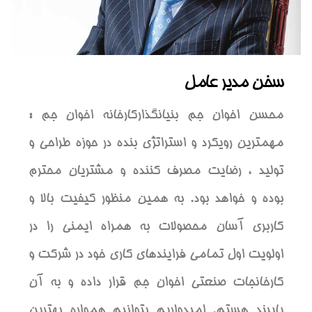
سخن مدیر عامل
محسن اخوان جم بنیانگذارکارخانه اخوان جم :
مهمترين رويكرد و استراتژي بنده در حوزه طراحي و
توليد ،‌ رضايت مصرف كننده و مشتريان محترم
بوده و خواهد بود. به همين منظور كيفيت بالا و
كاربري آسان محصولات به همراه ايمني را در
اولويت اول تمامي فرايندهاي كاري خود در شركت و
كارخانجات صنعتي اخوان جم قرار داده و به آن
پايبند هستم. امیدواریم بتوانیم همواره بهترین